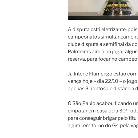
A disputa está eletrizante, poi
campeonatos simultaneamente 
clube disputa a semifinal da co
Palmeiras ainda irá jogar algu
reserva, para focar no campeo
Já Inter e Flamengo estão com f
vença hoje – dia 22/10 – o jogo
apenas 3 pontos de distância 
O São Paulo acabou ficando u
empatar em casa pela 30ª roda
para conseguir brigar pelo tít
a girar em torno do G4 pela va