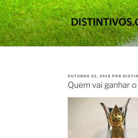
Pular
para
o
conteúdo
DISTINTIV
Os principais escudos de times
PUBLICADO
OUTUBRO 22, 2018
POR
DISTI
EM
Quem vai ganhar o 