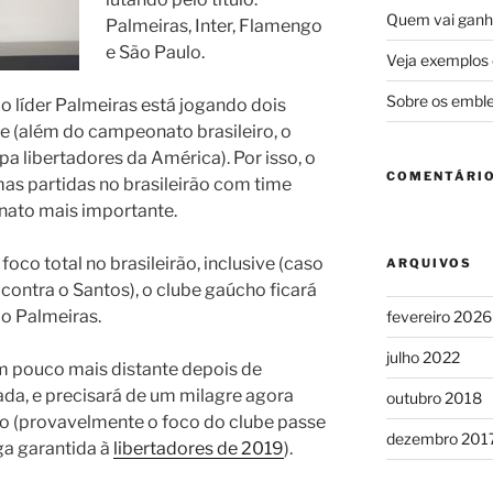
Quem vai ganha
Palmeiras, Inter, Flamengo
e São Paulo.
Veja exemplos 
Sobre os emble
s o líder Palmeiras está jogando dois
(além do campeonato brasileiro, o
pa libertadores da América). Por isso, o
COMENTÁRI
mas partidas no brasileirão com time
nato mais importante.
oco total no brasileirão, inclusive (caso
ARQUIVOS
 contra o Santos), o clube gaúcho ficará
do Palmeiras.
fevereiro 2026
julho 2022
m pouco mais distante depois de
da, e precisará de um milagre agora
outubro 2018
ulo (provavelmente o foco do clube passe
dezembro 201
ga garantida à
libertadores de 2019
).