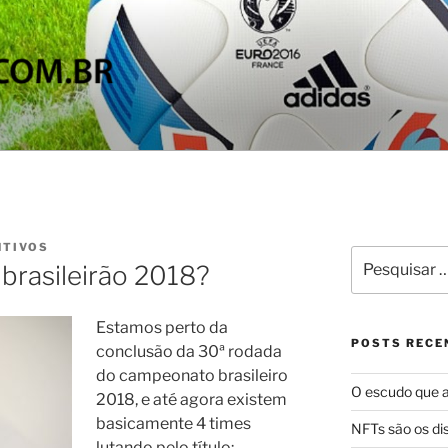
OS
 do Brasil
NTIVOS
Pesquisar
brasileirão 2018?
por:
Estamos perto da
POSTS RECE
conclusão da 30ª rodada
do campeonato brasileiro
O escudo que a
2018, e até agora existem
basicamente 4 times
NFTs são os dis
lutando pelo título: