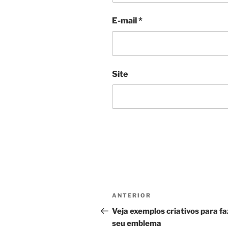
E-mail
*
Site
Navegação
Post
ANTERIOR
de
anterior
Veja exemplos criativos para fa
seu emblema