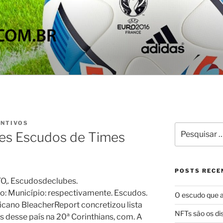
OS
 do Brasil
INTIVOS
Pesquisar
es Escudos de Times
por:
POSTS RECE
O,. Escudosdeclubes.
o: Município: respectivamente. Escudos.
O escudo que a
icano BleacherReport concretizou lista
NFTs são os dis
 desse país na 20ª Corinthians, com. A