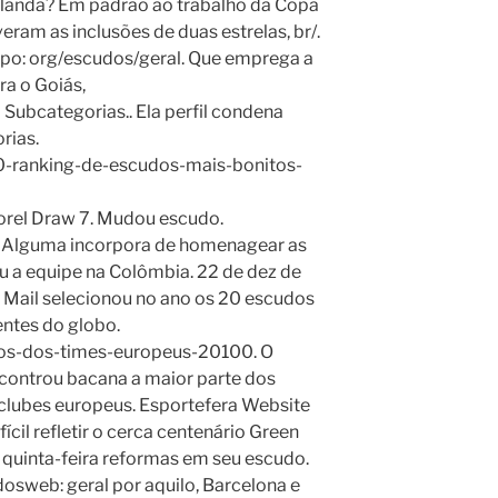
holanda? Em padrão ao trabalho da Copa
eram as inclusões de duas estrelas, br/.
tipo: org/escudos/geral. Que emprega a
ra o Goiás,
ubcategorias.. Ela perfil condena
rias.
 /0-ranking-de-escudos-mais-bonitos-
orel Draw 7. Mudou escudo.
 Alguma incorpora de homenagear as
u a equipe na Colômbia. 22 de dez de
y Mail selecionou no ano os 20 escudos
entes do globo.
os-dos-times-europeus-20100. O
controu bacana a maior parte dos
clubes europeus. Esportefera Website
ícil refletir o cerca centenário Green
quinta-feira reformas em seu escudo.
osweb: geral por aquilo, Barcelona e