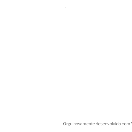
Navegação
de
Post
Orgulhosamente desenvolvido com