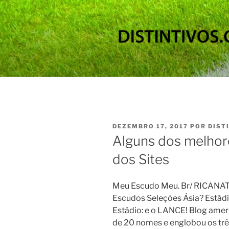
Pular
para
o
conteúdo
DISTINTIV
Os principais escudos de times
PUBLICADO
DEZEMBRO 17, 2017
POR
DIST
EM
Alguns dos melhor
dos Sites
Meu Escudo Meu. Br/ RICANAT
Escudos Seleções Ásia? Estádi
Estádio: e o LANCE! Blog amer
de 20 nomes e englobou os três