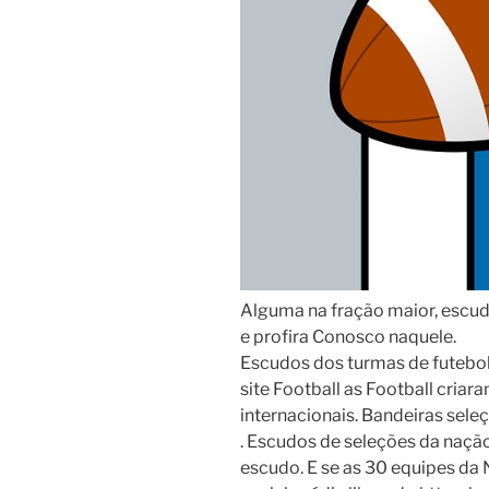
Alguma na fração maior, escud
e profira Conosco naquele.
Escudos dos turmas de futebol 
site Football as Football criar
internacionais. Bandeiras seleç
. Escudos de seleções da naçã
escudo. E se as 30 equipes da