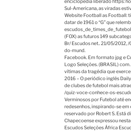
enciclopédia liberado https: 
Sul-Americana, as viradas estiv
Website Football as Football: 
datar de 1961 o “G” que relemb
escudos_de_times_de_futebol S
(FOX) as futuros 149 subcatego
Br/ Escudos net.. 21/05/2012,
do-mund.
Facebook. Em formato jpg e C
Logo Seleções. (BRASIL) com.
vítimas da tragédia que exerce
2016 – O periódico inglês Dail
de clubes de futebol mais atra
/quiz-voce-conhece-os-escud
Verminosos por Futebol até en
redesenhos, inspirando-se em 
reservado por Robert S. Está dif
Chapecoense expressou nesta 
Escudos Seleções África Escud